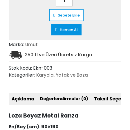
Beyaz
Metal
Sepete Ekle
Ranza
adet
Hemen Al
Marka:
Umut
250 tl ve Üzeri Ücretsiz Kargo
Stok kodu:
Ekn-003
Kategoriler:
Karyola, Yatak ve Baza
Açıklama
Değerlendirmeler (0)
Taksit Seçenekl
Loza Beyaz Metal Ranza
En/Boy (cm): 90×190