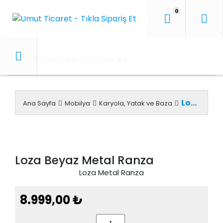
İçeriği
0
Geç
Loza Beyaz Metal Ranza
Ana Sayfa
Mobilya
Karyola, Yatak ve Baza
Loza Beyaz Metal Ranza
Loza Metal Ranza
8.999,00
₺
Loza