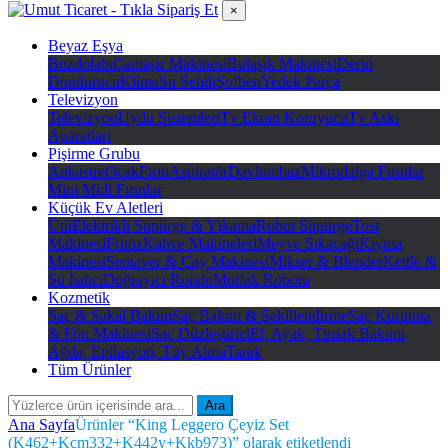
×
Beyaz Eşya
Buzdolabı
Çamaşır Makinesi
Bulaşık Makinesi
Derin
Dondurucu
Klima
Su Sebili
Şofben
Yedek Parça
Televizyon
Televizyon
Uydu Sistemleri
Tv Ekran Koruyucu
Tv Askı
Aparatları
Pişirme Grubu
Ankastre
Ocak
Fırın
Aspiratör
Davlumbaz
Mikrodalga Fırınlar
Mini Midi Fırınlar
Küçük Ev Aletleri
Ütü
Elektrikli Süpürge & Yıkama
Robot Süpürge
Tost
Makinesi
Fritöz
Kahve Makineleri
Meyve Sıkacağı
Kıyma
Makinesi
Semaver & Çay Makinesi
Mikser & Blender
Kettle &
Su Isıtıcı
Doğrayıcı Rondo
Mutfak Robotu
Kozmetik
Saç & Sakal Bakım
Saç Bakım & Şekillendirme
Saç Kurutma
& Fön Makinesi
Saç Düzleştirici
El, Ayak, Tırnak Bakımı
Ağda, Epilasyon, Tüy Alma
Tarak
Tüm Ürünler
Ara
Ana Sayfa
Ürünler “King Leggero Çeyiz Set
(K462+Kcm332+K442y+Kkb973)” olarak etiketlendi