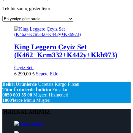
Tek bir sonuç gösteriliyor
King Leggero Çeyiz Set
(K462+Kcm332+K442y+Kkb973)
Çeyiz Seti
6.299,00
₺
Sepete Ekle
Belirli Ürünlerde
Ücretsiz Kargo Fırsatı
Tüm Ürünlerde İndirim
Fırsatları
0850 803 55 08
Müşteri Hizmetleri
1000'lerce
Mutlu Müşteri
MARKALARIMIZ