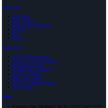
Umut Ticaret
Hakkımızda
Firma Bilgileri
Banka Hesap Bilgilerimiz
Markalar
Blog
İletişim
Müşteri Servisi
Ön Bilgilendirme Formu
Gizlilik ve Güvenlik Politikası
Site Kullanım Şartları
Mesafeli Satış Sözleşmesi
Ödeme ve Teslimat
İptal ve İade Şartları
KVKK ve Gizlilik Politikası
Sipariş Takibi
İletişim
Seyrantepe Mah. Maaşkuyu Cad. No: 319/D GAZİANTEP