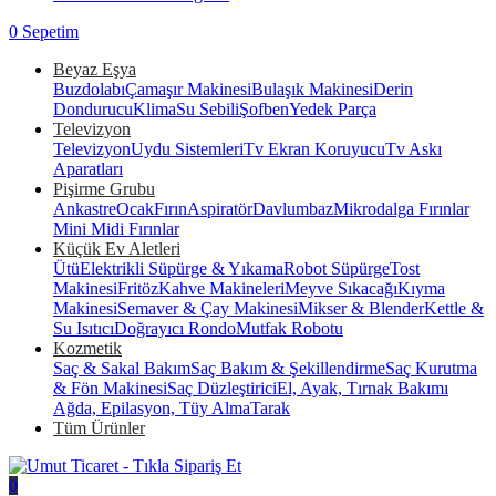
0
Sepetim
Beyaz Eşya
Buzdolabı
Çamaşır Makinesi
Bulaşık Makinesi
Derin
Dondurucu
Klima
Su Sebili
Şofben
Yedek Parça
Televizyon
Televizyon
Uydu Sistemleri
Tv Ekran Koruyucu
Tv Askı
Aparatları
Pişirme Grubu
Ankastre
Ocak
Fırın
Aspiratör
Davlumbaz
Mikrodalga Fırınlar
Mini Midi Fırınlar
Küçük Ev Aletleri
Ütü
Elektrikli Süpürge & Yıkama
Robot Süpürge
Tost
Makinesi
Fritöz
Kahve Makineleri
Meyve Sıkacağı
Kıyma
Makinesi
Semaver & Çay Makinesi
Mikser & Blender
Kettle &
Su Isıtıcı
Doğrayıcı Rondo
Mutfak Robotu
Kozmetik
Saç & Sakal Bakım
Saç Bakım & Şekillendirme
Saç Kurutma
& Fön Makinesi
Saç Düzleştirici
El, Ayak, Tırnak Bakımı
Ağda, Epilasyon, Tüy Alma
Tarak
Tüm Ürünler
0