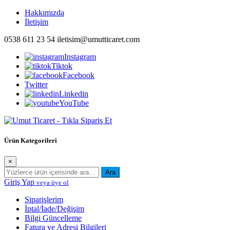
İçeriği
Hakkımızda
Geç
İletişim
0538 611 23 54
iletisim@umutticaret.com
Instagram
Tiktok
Facebook
Twitter
Linkedin
YouTube
Beyaz eşya ve ev aletleri uygun fiyatlarla online alışveriş sitesi
Ürün Kategorileri
umutticaret.com'da. Ücretsiz kargo fırsatları ile her şey ayağına gelsin.
×
Ara
Giriş Yap
veya üye ol
Siparişlerim
İptal/İade/Değişim
Bilgi Güncelleme
Fatura ve Adresi Bilgileri