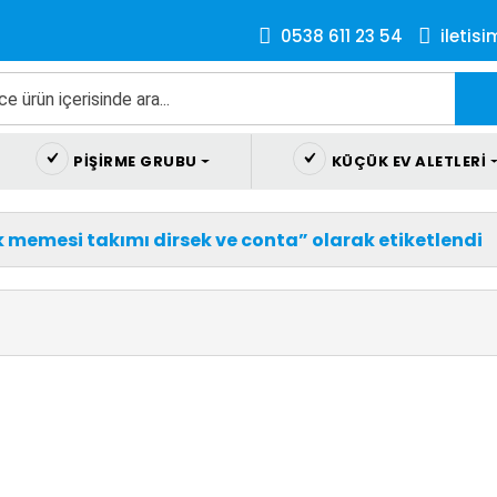
0538 611 23 54
iletis
PIŞIRME GRUBU
KÜÇÜK EV ALETLERI
 memesi takımı dirsek ve conta” olarak etiketlendi