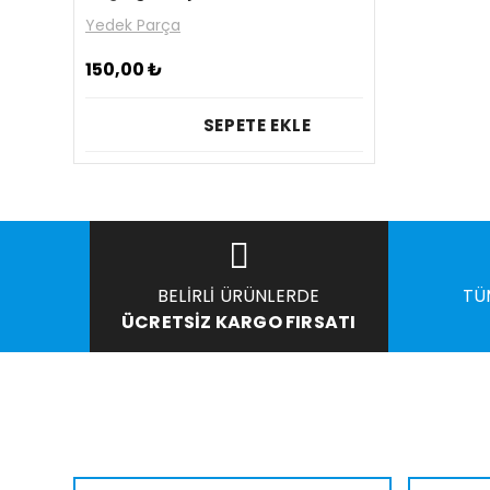
Yedek Parça
150,00
₺
SEPETE EKLE
BELIRLI ÜRÜNLERDE
TÜ
ÜCRETSIZ KARGO FIRSATI