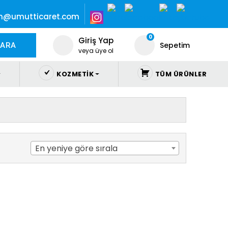
im@umutticaret.com
0
Giriş Yap
Sepetim
ARA
veya üye ol
KOZMETIK
TÜM ÜRÜNLER
En yeniye göre sırala