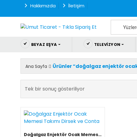
İçeriği
Hakkımızda
İletişim
Geç
Beyaz eşya ve ev
aletleri uygun fiyatlarla
BEYAZ EŞYA
TELEVIZYON
online alışveriş sitesi
umutticaret.com'da.
Ücretsiz kargo fırsatları
Ürünler “doğalgaz enjektör ocak
Ana Sayfa
ile her şey ayağına
gelsin.
Tek bir sonuç gösteriliyor
Doğalgaz Enjektör Ocak Memesi Takımı Dirsek ve Conta