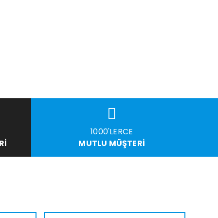
1000'LERCE
RI
MUTLU MÜŞTERI