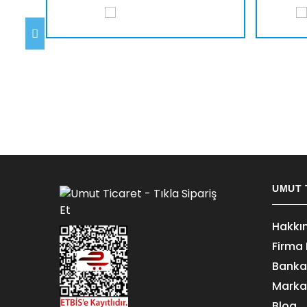
UMUT 
Hakkı
Firma B
Banka 
Marka
Blog