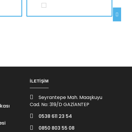
İLETIŞIM
Seyrantepe Mah. Maaşkuyu
Cad. No: 319/D GAZİANTEP
ikası
0538 611 23 54
esi
0850 803 55 08