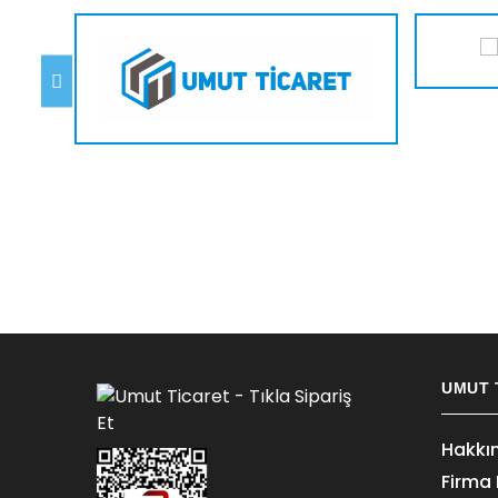
UMUT 
Hakkı
Firma B