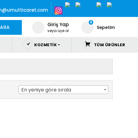
im@umutticaret.com
0
Giriş Yap
Sepetim
ARA
veya üye ol
KOZMETIK
TÜM ÜRÜNLER
En yeniye göre sırala