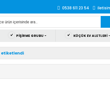
0538 611 23 54
iletis
PIŞIRME GRUBU
KÜÇÜK EV ALETLERI
 etiketlendi