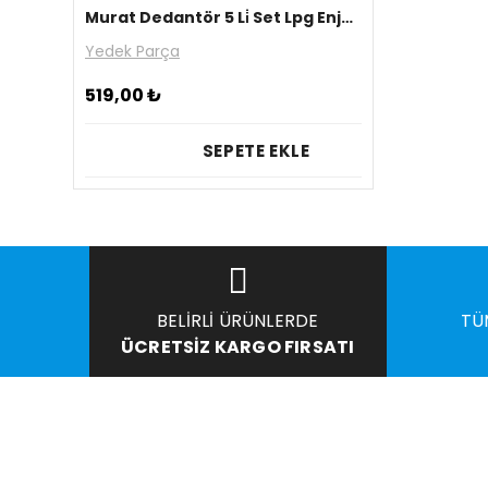
Murat Dedantör 5 Li̇ Set Lpg Enjektör 2.mt. Hortum 2 Kelepçe Pi̇po
Yedek Parça
519,00
₺
SEPETE EKLE
BELIRLI ÜRÜNLERDE
TÜ
ÜCRETSIZ KARGO FIRSATI