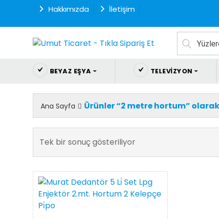
İçeriği
Hakkımızda
İletişim
Geç
Beyaz eşya ve ev
aletleri uygun fiyatlarla
BEYAZ EŞYA
TELEVIZYON
online alışveriş sitesi
umutticaret.com'da.
Ücretsiz kargo fırsatları
Ürünler “2 metre hortum” olarak
Ana Sayfa
ile her şey ayağına
gelsin.
Tek bir sonuç gösteriliyor