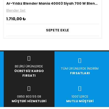
Ar-Yıldız Blender Mania 40003 Siyah 700 W Blender Set
Blender Set
1.710,00
₺
SEPETE EKLE
BELIRLI ÜRÜNLERDE
TÜM ÜRÜNLERDE İNDIRIM
ÜCRETSIZ KARGO
FIRSATLARI
FIRSATI
0850 803 55 08
1000'LERCE
MÜŞTERI HIZMETLERI
MUTLU MÜŞTERI