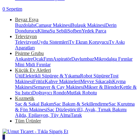
0
Sepetim
Beyaz Eşya
Buzdolabı
Çamaşır Makinesi
Bulaşık Makinesi
Derin
Dondurucu
Klima
Su Sebili
Şofben
Yedek Parça
Televizyon
Televizyon
Uydu Sistemleri
Tv Ekran Koruyucu
Tv Askı
Aparatları
Pişirme Grubu
Ankastre
Ocak
Fırın
Aspiratör
Davlumbaz
Mikrodalga Fırınlar
Mini Midi Fırınlar
Küçük Ev Aletleri
Ütü
Elektrikli Süpürge & Yıkama
Robot Süpürge
Tost
Makinesi
Fritöz
Kahve Makineleri
Meyve Sıkacağı
Kıyma
Makinesi
Semaver & Çay Makinesi
Mikser & Blender
Kettle &
Su Isıtıcı
Doğrayıcı Rondo
Mutfak Robotu
Kozmetik
Saç & Sakal Bakım
Saç Bakım & Şekillendirme
Saç Kurutma
& Fön Makinesi
Saç Düzleştirici
El, Ayak, Tırnak Bakımı
Ağda, Epilasyon, Tüy Alma
Tarak
Tüm Ürünler
0