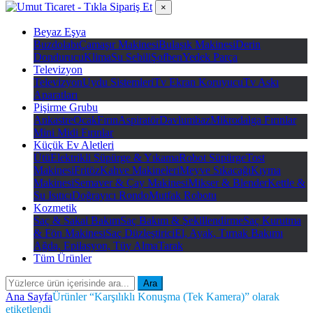
×
Beyaz Eşya
Buzdolabı
Çamaşır Makinesi
Bulaşık Makinesi
Derin
Dondurucu
Klima
Su Sebili
Şofben
Yedek Parça
Televizyon
Televizyon
Uydu Sistemleri
Tv Ekran Koruyucu
Tv Askı
Aparatları
Pişirme Grubu
Ankastre
Ocak
Fırın
Aspiratör
Davlumbaz
Mikrodalga Fırınlar
Mini Midi Fırınlar
Küçük Ev Aletleri
Ütü
Elektrikli Süpürge & Yıkama
Robot Süpürge
Tost
Makinesi
Fritöz
Kahve Makineleri
Meyve Sıkacağı
Kıyma
Makinesi
Semaver & Çay Makinesi
Mikser & Blender
Kettle &
Su Isıtıcı
Doğrayıcı Rondo
Mutfak Robotu
Kozmetik
Saç & Sakal Bakım
Saç Bakım & Şekillendirme
Saç Kurutma
& Fön Makinesi
Saç Düzleştirici
El, Ayak, Tırnak Bakımı
Ağda, Epilasyon, Tüy Alma
Tarak
Tüm Ürünler
Ara
Ana Sayfa
Ürünler “Karşılıklı Konuşma (Tek Kamera)” olarak
etiketlendi