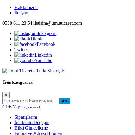
İçeriği
Hakkımızda
Geç
İletişim
0538 611 23 54
iletisim@umutticaret.com
Instagram
Tiktok
Facebook
Twitter
Linkedin
YouTube
Beyaz eşya ve ev aletleri uygun fiyatlarla online alışveriş sitesi
Ürün Kategorileri
umutticaret.com'da. Ücretsiz kargo fırsatları ile her şey ayağına gelsin.
×
Ara
Giriş Yap
veya üye ol
Siparişlerim
İptal/İade/Değişim
Bilgi Güncelleme
Fatura ve Adresi Bilgileri