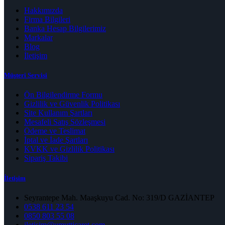
Hakkımızda
Firma Bilgileri
Banka Hesap Bilgilerimiz
Markalar
Blog
İletişim
Müşteri Servisi
Ön Bilgilendirme Formu
Gizlilik ve Güvenlik Politikası
Site Kullanım Şartları
Mesafeli Satış Sözleşmesi
Ödeme ve Teslimat
İptal ve İade Şartları
KVKK ve Gizlilik Politikası
Sipariş Takibi
İletişim
Seyrantepe Mah. Maaşkuyu Cad. No: 319/D GAZİANTEP
0538 611 23 54
0850 803 55 08
iletisim@umutticaret.com