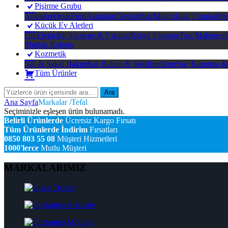
Pişirme Grubu
Ankastre
Ocak
Fırın
Aspiratör
Davlumbaz
Mikrodalga Fırınlar
Min
Küçük Ev Aletleri
Ütü
Elektrikli Süpürge & Yıkama
Robot Süpürge
Tost Makinesi
F
Mutfak Robotu
Kozmetik
Saç & Sakal Bakım
Saç Bakım & Şekillendirme
Saç Kurutma &
Tüm Ürünler
Ara
Ana Sayfa
Markalar /Tefal
Seçiminizle eşleşen ürün bulunamadı.
Belirli Ürünlerde
Ücretsiz Kargo Fırsatı
Tüm Ürünlerde İndirim
Fırsatları
0850 803 55 08
Müşteri Hizmetleri
1000'lerce
Mutlu Müşteri
MARKALARIMIZ