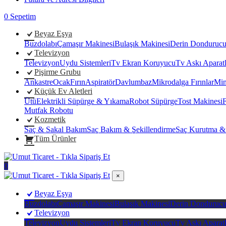
0
Sepetim
Beyaz Eşya
Buzdolabı
Çamaşır Makinesi
Bulaşık Makinesi
Derin Donduruc
Televizyon
Televizyon
Uydu Sistemleri
Tv Ekran Koruyucu
Tv Askı Aparatl
Pişirme Grubu
Ankastre
Ocak
Fırın
Aspiratör
Davlumbaz
Mikrodalga Fırınlar
Min
Küçük Ev Aletleri
Ütü
Elektrikli Süpürge & Yıkama
Robot Süpürge
Tost Makinesi
F
Mutfak Robotu
Kozmetik
Saç & Sakal Bakım
Saç Bakım & Şekillendirme
Saç Kurutma &
Tüm Ürünler
0
×
Beyaz Eşya
Buzdolabı
Çamaşır Makinesi
Bulaşık Makinesi
Derin Donduruc
Televizyon
Televizyon
Uydu Sistemleri
Tv Ekran Koruyucu
Tv Askı Aparatl