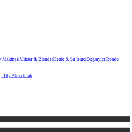
 Makinesi
Mikser & Blender
Kettle & Su Isıtıcı
Doğrayıcı Rondo
n, Tüy Alma
Tarak