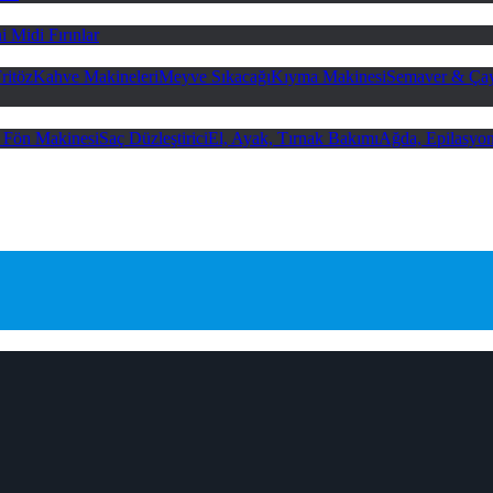
i Midi Fırınlar
ritöz
Kahve Makineleri
Meyve Sıkacağı
Kıyma Makinesi
Semaver & Çay
 Fön Makinesi
Saç Düzleştirici
El, Ayak, Tırnak Bakımı
Ağda, Epilasyo