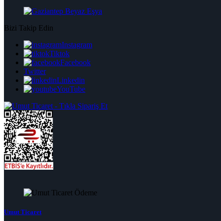
Bizi Takip Edin
Instagram
Tiktok
Facebook
Twitter
Linkedin
YouTube
Umut Ticaret