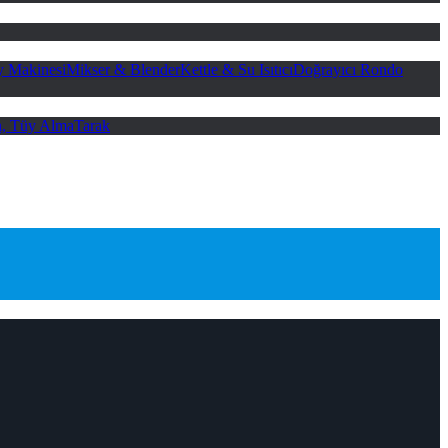
 Makinesi
Mikser & Blender
Kettle & Su Isıtıcı
Doğrayıcı Rondo
n, Tüy Alma
Tarak