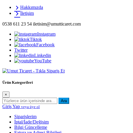
İçeriği
Hakkımızda
Geç
İletişim
0538 611 23 54
iletisim@umutticaret.com
Instagram
Tiktok
Facebook
Twitter
Linkedin
YouTube
Beyaz eşya ve ev aletleri uygun fiyatlarla online alışveriş sitesi umutti
Ürün Kategorileri
×
Ara
Giriş Yap
veya üye ol
Siparişlerim
İptal/İade/Değişim
Bilgi Güncelleme
Fatura ve Adresi Bilgileri