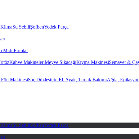
u
Klima
Su Sebili
Şofben
Yedek Parça
arı
i Midi Fırınlar
ritöz
Kahve Makineleri
Meyve Sıkacağı
Kıyma Makinesi
Semaver & Çay
 Fön Makinesi
Saç Düzleştirici
El, Ayak, Tırnak Bakımı
Ağda, Epilasyo
u
Klima
Su Sebili
Şofben
Yedek Parça
arı